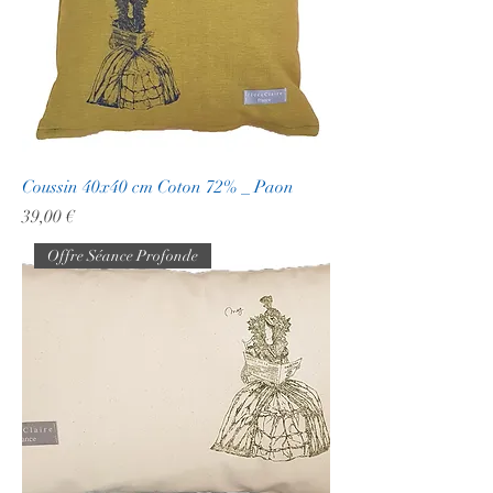
Coussin 40x40 cm Coton 72% _ Paon
Prix
39,00 €
Offre Séance Profonde