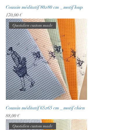
Coussin méditatif 80x80 cm _ motif loup
Prix
170,00 €
Quotidien custom made
Coussin méditatif 65x65 cm _ motif chien
Prix
88,00 €
Quotidien custom made