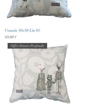
Coussin 50x50 Lin 01.
Prix
69,00 €
Offre Séance Profonde