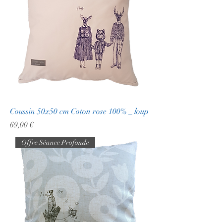
Coussin 50x50 cm Coton rose 100% _ loup
Prix
69,00 €
Offre Séance Profonde