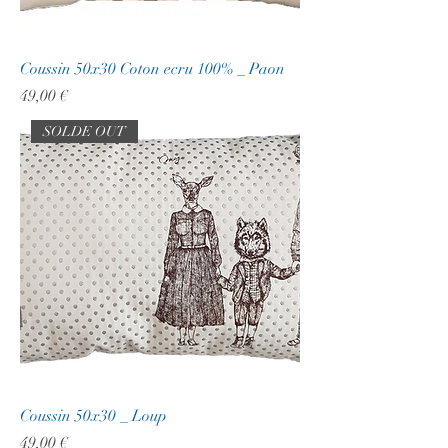
Coussin 50x30 Coton ecru 100% _ Paon
Prix
49,00 €
SOLDE OUT
Coussin 50x30 _ Loup
Prix
49,00 €