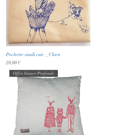
Pochette simili cuir _ Chien
Prix
28,00 €
Offre Séance Profonde