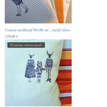
Coussin méditatif 80x80 cm _ motif chien
Prix
170,00 €
Premium custom made