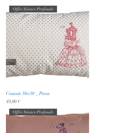
Offre Séance Profonde
Coussin 50x30 _ Paon
Prix
49,00 €
Offre Séance Profonde