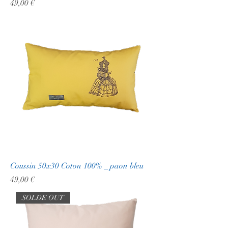
Prix
49,00 €
Coussin 50x30 Coton 100% _ paon bleu
Prix
49,00 €
SOLDE OUT