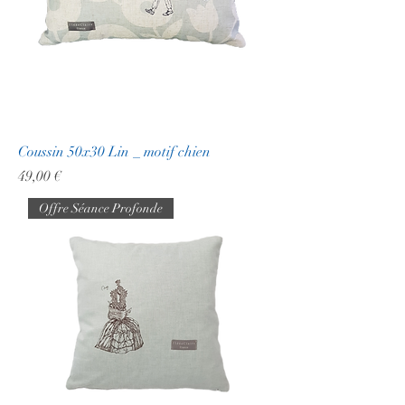
Coussin 50x30 Lin _ motif chien
Prix
49,00 €
Offre Séance Profonde