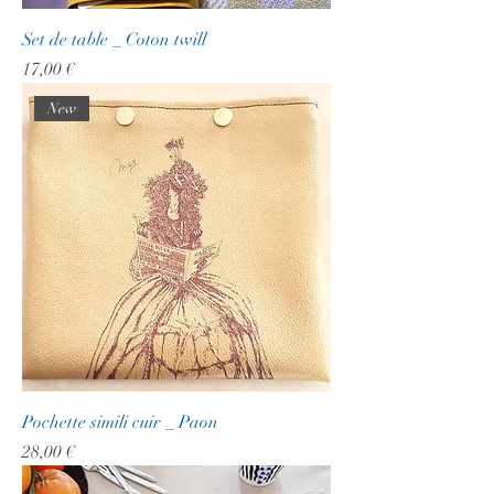
Set de table _ Coton twill
Prix
17,00 €
New
Pochette simili cuir _ Paon
Prix
28,00 €