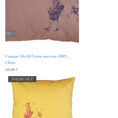
Coussin 50x30 Coton marron 100% _
Chien
Prix
49,00 €
SOLDE OUT