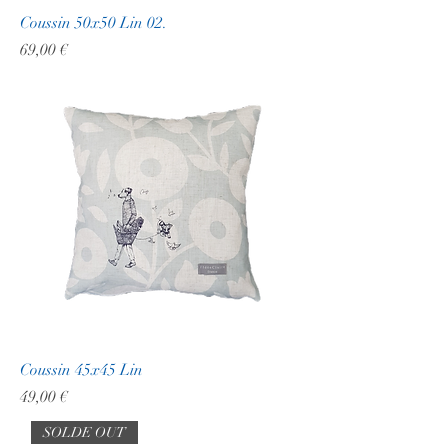
Coussin 50x50 Lin 02.
Prix
69,00 €
Coussin 45x45 Lin
Prix
49,00 €
SOLDE OUT