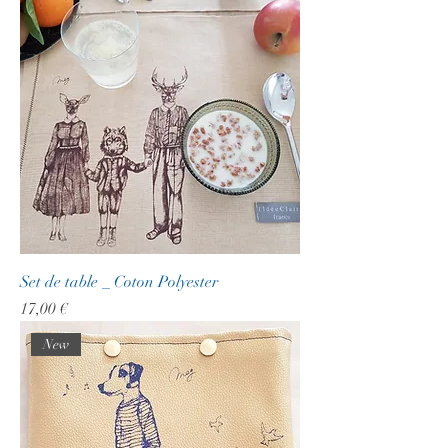
Set de table _ Coton Polyester
Prix
17,00 €
New